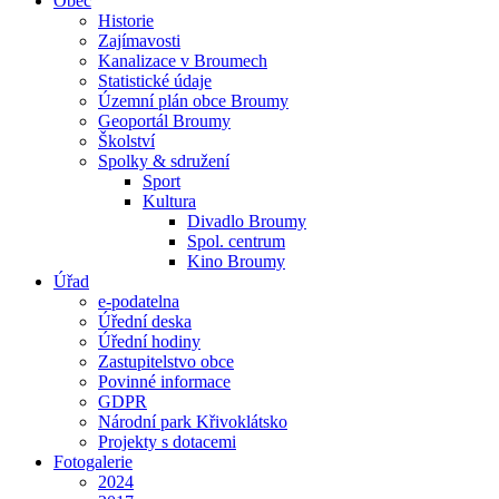
Obec
Historie
Zajímavosti
Kanalizace v Broumech
Statistické údaje
Územní plán obce Broumy
Geoportál Broumy
Školství
Spolky & sdružení
Sport
Kultura
Divadlo Broumy
Spol. centrum
Kino Broumy
Úřad
e-podatelna
Úřední deska
Úřední hodiny
Zastupitelstvo obce
Povinné informace
GDPR
Národní park Křivoklátsko
Projekty s dotacemi
Fotogalerie
2024