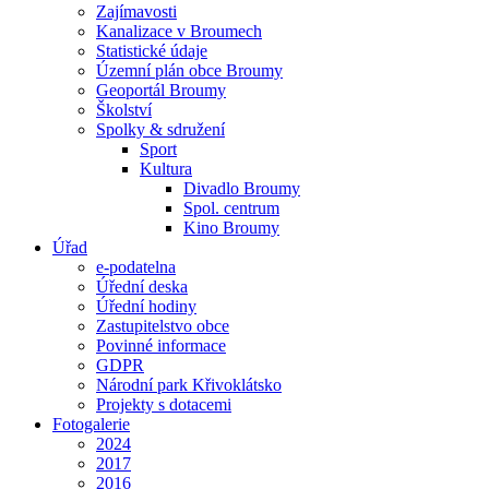
Zajímavosti
Kanalizace v Broumech
Statistické údaje
Územní plán obce Broumy
Geoportál Broumy
Školství
Spolky & sdružení
Sport
Kultura
Divadlo Broumy
Spol. centrum
Kino Broumy
Úřad
e-podatelna
Úřední deska
Úřední hodiny
Zastupitelstvo obce
Povinné informace
GDPR
Národní park Křivoklátsko
Projekty s dotacemi
Fotogalerie
2024
2017
2016