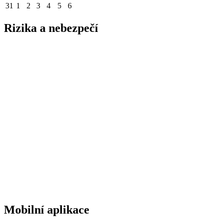
31
1
2
3
4
5
6
Rizika a nebezpečí
Mobilní aplikace