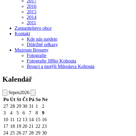
2017
2016
2015
2014
2011
Zastupitelstvo obce
Kontakt
Kde nás najdete
Důležité odkazy
Muzeum Broumy
Fotografie
Fotografie Jiřího Kohouta
Brouci a motýli Miloslava Kohouta
Kalendář
Srpen
2026
Po
Út
St
Čt
Pá
So
Ne
27
28
29
30
31
1
2
3
4
5
6
7
8
9
10
11
12
13
14
15
16
17
18
19
20
21
22
23
24
25
26
27
28
29
30