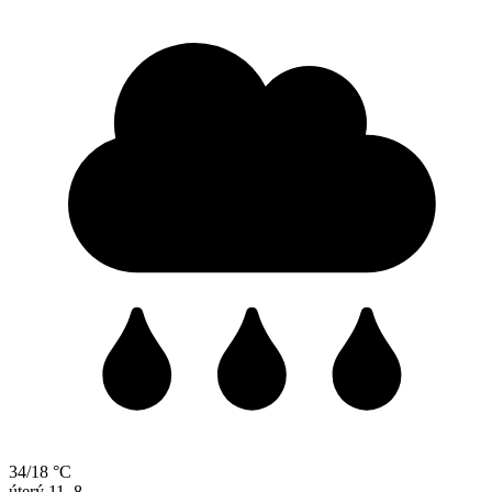
34/18 °C
úterý
11. 8.