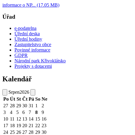
informace o NP... (17.05 MB)
Úřad
e-podatelna
Úřední deska
Úřední hodiny
Zastupitelstvo obce
Povinné informace
GDPR
Národní park Křivoklátsko
Projekty s dotacemi
Kalendář
Srpen
2026
Po
Út
St
Čt
Pá
So
Ne
27
28
29
30
31
1
2
3
4
5
6
7
8
9
10
11
12
13
14
15
16
17
18
19
20
21
22
23
24
25
26
27
28
29
30