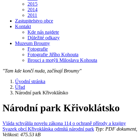
2015
2014
2011
Zastupitelstvo obce
Kontakt
Kde nás najdete
Důležité odkazy
Muzeum Broumy
Fotografie
Fotografie Jiřího Kohouta
Brouci a motýli Miloslava Kohouta
"Tam kde končí nuda, začínají Broumy"
Úvodní stránka
Úřad
Národní park Křivoklátsko
Národní park Křivoklátsko
Vláda schválila novelu zákona 114 o ochraně přírody a krajiny
Svazek obcí Křivoklátska odmítá národní park
Typ: PDF dokument,
Velikost: 475.53 kB