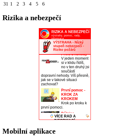
31
1
2
3
4
5
6
Rizika a nebezpečí
Mobilní aplikace