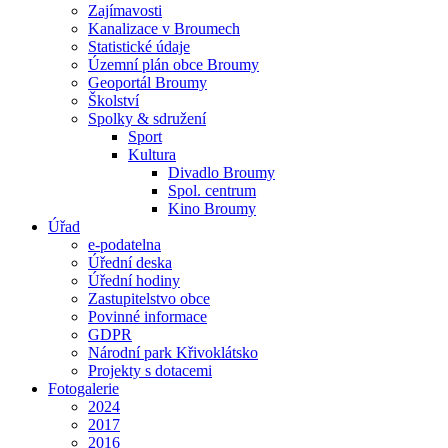
Zajímavosti
Kanalizace v Broumech
Statistické údaje
Územní plán obce Broumy
Geoportál Broumy
Školství
Spolky & sdružení
Sport
Kultura
Divadlo Broumy
Spol. centrum
Kino Broumy
Úřad
e-podatelna
Úřední deska
Úřední hodiny
Zastupitelstvo obce
Povinné informace
GDPR
Národní park Křivoklátsko
Projekty s dotacemi
Fotogalerie
2024
2017
2016